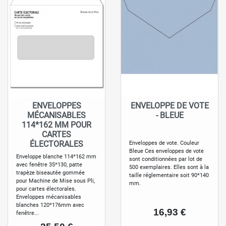
ENVELOPPES
ENVELOPPE DE VOTE
MÉCANISABLES
- BLEUE
114*162 MM POUR
CARTES
ÉLECTORALES
Enveloppes de vote. Couleur
Bleue Ces enveloppes de vote
Enveloppe blanche 114*162 mm
sont conditionnées par lot de
avec fenêtre 35*130, patte
500 exemplaires. Elles sont à la
trapèze biseautée gommée
taille réglementaire soit 90*140
pour Machine de Mise sous Pli,
mm.
pour cartes électorales.
Enveloppes mécanisables
blanches 120*176mm avec
Prix
16,93 €
fenêtre...
Prix