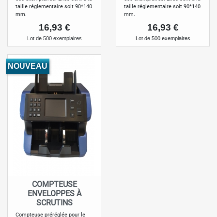
taille réglementaire soit 90*140
taille réglementaire soit 90*140
mm.
mm.
Prix
Prix
16,93 €
16,93 €
Lot de 500 exemplaires
Lot de 500 exemplaires
NOUVEAU
COMPTEUSE
ENVELOPPES À
SCRUTINS
Compteuse préréglée pour le