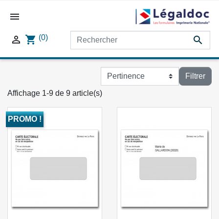

(0)

shopping_cart

Filtrer
Affichage 1-9 de 9 article(s)
PROMO !