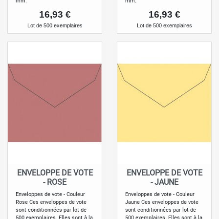
mm.
mm.
Prix
Prix
16,93 €
16,93 €
Lot de 500 exemplaires
Lot de 500 exemplaires
ENVELOPPE DE VOTE
ENVELOPPE DE VOTE
- ROSE
- JAUNE
Enveloppes de vote - Couleur
Enveloppes de vote - Couleur
Rose Ces enveloppes de vote
Jaune Ces enveloppes de vote
sont conditionnées par lot de
sont conditionnées par lot de
500 exemplaires. Elles sont à la
500 exemplaires. Elles sont à la