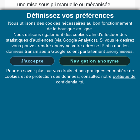
une mise sous pli manuelle ou mécanisée
Des
enveloppes de vote réglementaires
(format
Définissez vos préférences
90x140 mm) disponibles en plusieurs couleurs
Nous utilisons des cookies nécessaires au bon fonctionnement
(bleue, verte, rose, jaune, etc.), pour distinguer les
de la boutique en ligne.
types de bulletins
Nous utilisons également des cookies afin d'effectuer des
statistiques d'audiences (via Google Analytics). Si vous le désirez
Une
compteuse d’enveloppes
pour faciliter le
vous pouvez rendre anonyme votre adresse IP afin que les
dépouillement
données transmises à Google soient parfaitement anonymisées.
J'accepte
Navigation anonyme
Tous les modèles respectent les normes électorales
Pour en savoir plus sur vos droits et nos pratiques en matière de
en vigueur et sont proposés en conditionnements
cookies et de protection des données, consultez notre
politique de
adaptés aux besoins des communes.
confidentialité
.
PRODUITS
NOTRE SOCIÉTÉ