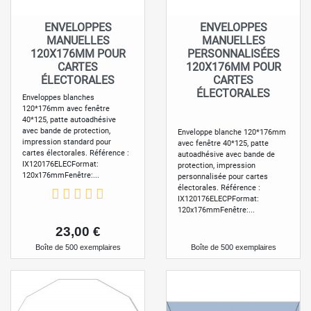
ENVELOPPES
ENVELOPPES
MANUELLES
MANUELLES
120X176MM POUR
PERSONNALISÉES
CARTES
120X176MM POUR
ÉLECTORALES
CARTES
ÉLECTORALES
Enveloppes blanches
120*176mm avec fenêtre
40*125, patte autoadhésive
avec bande de protection,
Enveloppe blanche 120*176mm
impression standard pour
avec fenêtre 40*125, patte
cartes électorales. Référence :
autoadhésive avec bande de
IX120176ELECFormat:
protection, impression
120x176mmFenêtre:...
personnalisée pour cartes
électorales. Référence :
IX120176ELECPFormat:
120x176mmFenêtre:...
Prix
23,00 €
Boîte de 500 exemplaires
Boîte de 500 exemplaires