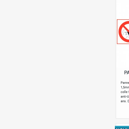
P
Panne
1,5mm
colle
anti-U
ans. 