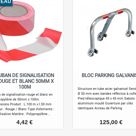
VEAU
UBAN DE SIGNALISATION
BLOC PARKING GALVANI
Aperçu rapide
Aperçu rapide


OUGE ET BLANC 50MM X
100M
Structure en tube acier galvanisé Sen
Ø 50 mm avec bandes réflectos à coll
 de signalisation rouge et blanc en
Pied télescopique 45 x 45 mm Sabots
ropylène de 50mm x 100m.
aluminium moulé Ouverture par clés
sions Produit : L.100 m x l.50 mm
identiques Arceau de Parking
ur : Rouge / Blanc Type d'elements :
lisation Matière : Polypropylène...
Prix
Prix
4,42 €
125,00 €