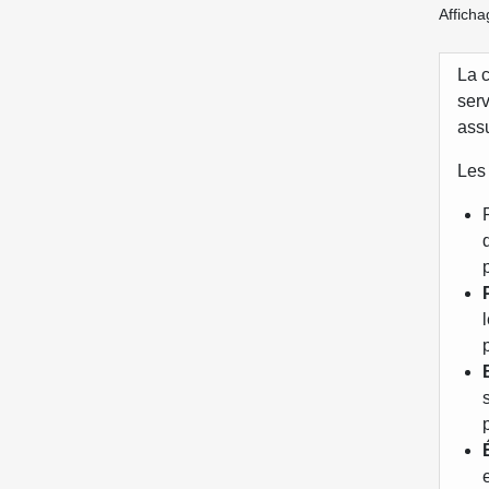
Afficha
La 
serv
assu
Les 