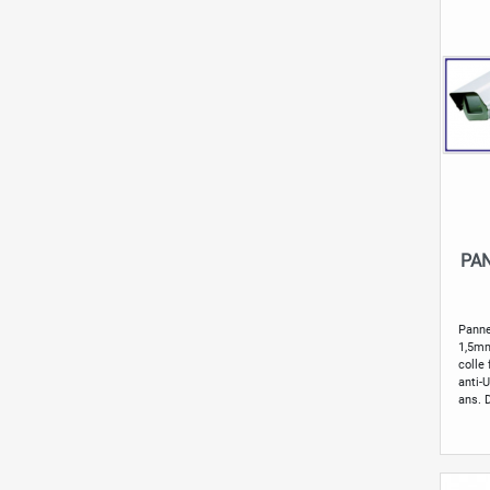
PA
Panne
1,5mm
colle
anti-U
ans. 