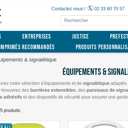
Contactez nous !
02 33 60 70 57
S
ENTREPRISES
JUSTICE
PREFEC
IMPRIMÉS RECOMMANDÉS
PRODUITS PERSONNALI
uipements & signalétique
ÉQUIPEMENTS & SIGNAL
rez notre sélection d'équipements et de
signalétique
adaptés a
 trouverez des
barrières extensibles
, des
panneaux de signal
s adhésifs
et des dispositifs de sécurité pour assurer une gest
25 produits.
VEAU