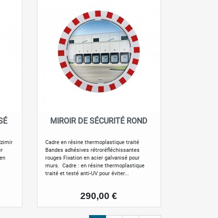
SÉ
MIROIR DE SÉCURITÉ ROND
Aperçu rapide

dzimir
Cadre en résine thermoplastique traité
er
Bandes adhésives rétroréfléchissantes
 en
rouges Fixation en acier galvanisé pour
murs. Cadre : en résine thermoplastique
traité et testé anti-UV pour éviter...
Prix
290,00 €