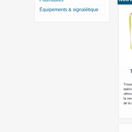
Équipements & signalétique
Trous
spéci
véhicu
la re
de la 