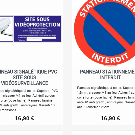
NNEAU SIGNALÉTIQUE PVC
PANNEAU STATIONNEM
Aperçu rapide
Aperçu rapide


SITE SOUS
INTERDIT
VIDÉOSURVEILLANCE
Panneau signalétique à coller. Support
au signalétique à coller. Support : PVC
1,5mm, classée M1 au feu. Adhésif au
, classée M1 au feu. Adhésif au dos
colle forte (pose facile). Panneau lam
 forte (pose facile). Panneau laminé
anti-UV, anti graffiti, anti-rayure. Garan
V, anti graffiti, anti-rayure. Garanti 10
ans. Diamètre : 25cm....
Dimensions...
Prix
Prix
16,90 €
16,90 €