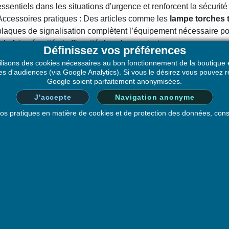
essentiels dans les situations d'urgence et renforcent la sécurité s
Accessoires pratiques : Des articles comme les
lampe torches 
plaques de signalisation complètent l’équipement nécessaire po
à la fois sécurité et efficacité dans leurs missions.
Définissez vos préférences
ilisons des cookies nécessaires au bon fonctionnement de la boutique e
te gamme d'équipements de signalétique et de dispositifs de sé
ques d'audiences (via Google Analytics). Si vous le désirez vous pouve
 répondre aux besoins spécifiques des agents de police municip
Google soient parfaitement anonymisées.
uits permettent de gérer efficacement les espaces publics et de g
J'accepte
Navigation anonyme
formation pour le bien-être de la communauté.
 nos pratiques en matière de cookies et de protection des données, con
E SOCIÉTÉ
VOTRE COMPTE
que de Confidentialité
Informations personnelles
ions Générales de Vente –
Commandes
LDOC SAS
Avoirs