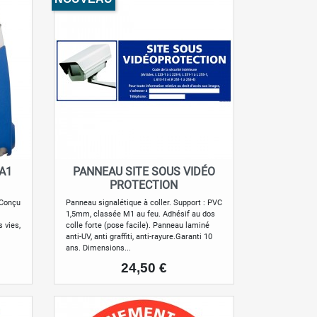
PA1
PANNEAU SITE SOUS VIDÉO
Aperçu rapide

PROTECTION
 Conçu
Panneau signalétique à coller. Support : PVC
1,5mm, classée M1 au feu. Adhésif au dos
 vies,
colle forte (pose facile). Panneau laminé
anti-UV, anti graffiti, anti-rayure.Garanti 10
ans. Dimensions...
Prix
24,50 €