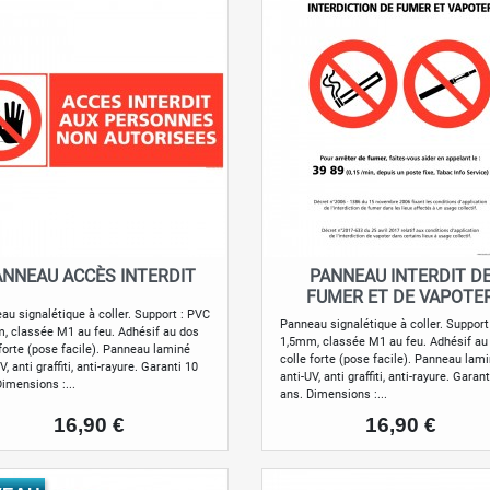
ANNEAU ACCÈS INTERDIT
PANNEAU INTERDIT D
Aperçu rapide
Aperçu rapide


FUMER ET DE VAPOTE
au signalétique à coller. Support : PVC
Panneau signalétique à coller. Support
, classée M1 au feu. Adhésif au dos
1,5mm, classée M1 au feu. Adhésif au
 forte (pose facile). Panneau laminé
colle forte (pose facile). Panneau lam
V, anti graffiti, anti-rayure. Garanti 10
anti-UV, anti graffiti, anti-rayure. Garan
Dimensions :...
ans. Dimensions :...
Prix
Prix
16,90 €
16,90 €