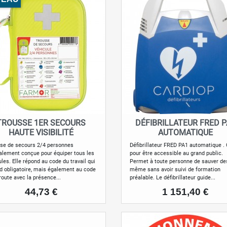
TROUSSE 1ER SECOURS
DÉFIBRILLATEUR FRED 
Aperçu rapide
Aperçu rapide


HAUTE VISIBILITÉ
AUTOMATIQUE
se de secours 2/4 personnes
Défibrillateur FRED PA1 automatique .
alement conçue pour équiper tous les
pour être accessible au grand public.
les. Elle répond au code du travail qui
Permet à toute personne de sauver des
nd obligatoire, mais également au code
même sans avoir suivi de formation
route avec la présence...
préalable. Le défibrillateur guide...
Prix
Prix
44,73 €
1 151,40 €