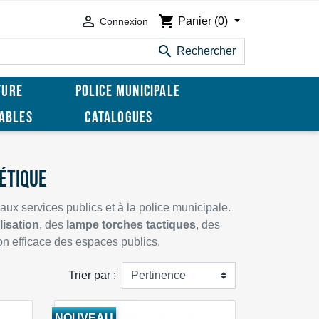

shopping_cart
Panier
(0)
Connexion

Rechercher
TURE
POLICE MUNICIPALE
SABLES
CATALOGUES
ÉTIQUE
ux services publics et à la police municipale.
isation
, des
lampe torches tactiques
, des
ion efficace des espaces publics.
Trier par :
NOUVEAU