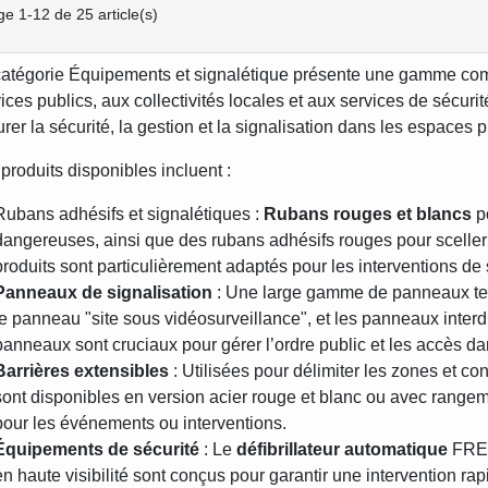
ge 1-12 de 25 article(s)
catégorie Équipements et signalétique présente une gamme compl
ices publics, aux collectivités locales et aux services de sécur
rer la sécurité, la gestion et la signalisation dans les espaces p
produits disponibles incluent :
Rubans adhésifs et signalétiques :
Rubans rouges et blancs
po
dangereuses, ainsi que des rubans adhésifs rouges pour scelle
produits sont particulièrement adaptés pour les interventions de 
Panneaux de signalisation
: Une large gamme de panneaux tels
le panneau "site sous vidéosurveillance", et les panneaux interdi
panneaux sont cruciaux pour gérer l’ordre public et les accès da
Barrières extensibles
: Utilisées pour délimiter les zones et con
sont disponibles en version acier rouge et blanc ou avec rangeme
pour les événements ou interventions.
Équipements de sécurité
: Le
défibrillateur automatique
FRED
en haute visibilité sont conçus pour garantir une intervention ra