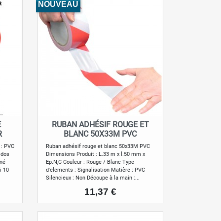
NOUVEAU
E
RUBAN ADHÉSIF ROUGE ET
Aperçu rapide

R
BLANC 50X33M PVC
 : PVC
Ruban adhésif rouge et blanc 50x33M PVC
 dos
Dimensions Produit : L.33 m x l.50 mm x
iné
Ep.N,C Couleur : Rouge / Blanc Type
ti 10
d'elements : Signalisation Matière : PVC
Silencieux : Non Découpe à la main :...
Prix
11,37 €