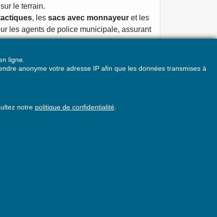
ur le terrain.
tactiques
, les
sacs avec monnayeur
et les
ur les agents de police municipale, assurant
n ligne.
curité a été soigneusement sélectionnée
z rendre anonyme votre adresse IP afin que les données transmises à
ale et des collectivités locales. Ces
arantir la sécurité, la prévention et
sultez notre
politique de confidentialité
.
A PROPOS DE LA BOUTIQUE
LÉGALDOC
ZA du V
12 route des 4 vents