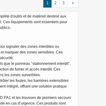
Suivant

1
2
3
ète d'outils et de matériel destiné aux
ité. Ces équipements sont essentiels pour
ublics.
ur signaler des zones interdites ou
r et marquer des zones sensibles. Ces
sécurité.
 que le panneau "stationnement interdit",
ction de fumer et accès interdit. Ces
ns les zones surveillées.
trôler les foules, les barrières extensibles
nt intégré, offrant une solution pratique
 PA1 et les trousses de premiers secours
pide en cas d’urgence. Ces produits sont