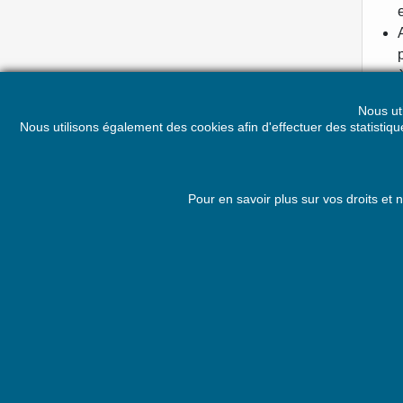
Nous ut
Cet
Nous utilisons également des cookies afin d'effectuer des statisti
pour
prod
l’in
Pour en savoir plus sur vos droits et
PRODUITS
NOTR
Nouveaux produits
Politi
Meilleures ventes
Condit
Promotion sur les recommandés !
LEGA