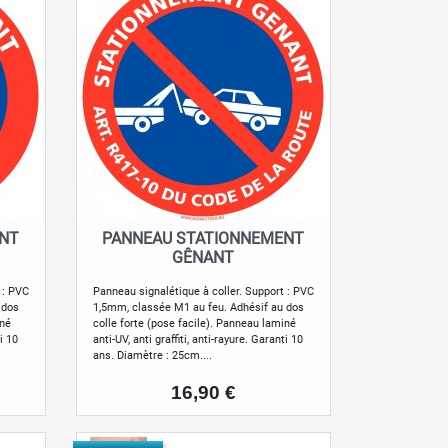
ENT
PANNEAU STATIONNEMENT
Aperçu rapide

GÊNANT
 : PVC
Panneau signalétique à coller. Support : PVC
 dos
1,5mm, classée M1 au feu. Adhésif au dos
iné
colle forte (pose facile). Panneau laminé
ti 10
anti-UV, anti graffiti, anti-rayure. Garanti 10
ans. Diamètre : 25cm....
Prix
16,90 €