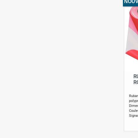
NOU
R
R
Ruban
polyp
Dimen
Coule
Signa