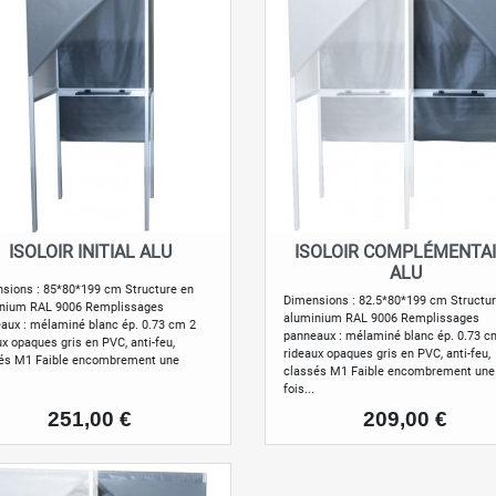
ISOLOIR INITIAL ALU
ISOLOIR COMPLÉMENTA
Aperçu rapide
Aperçu rapide


ALU
sions : 85*80*199 cm Structure en
Dimensions : 82.5*80*199 cm Structur
nium RAL 9006 Remplissages
aluminium RAL 9006 Remplissages
aux : mélaminé blanc ép. 0.73 cm 2
panneaux : mélaminé blanc ép. 0.73 c
ux opaques gris en PVC, anti-feu,
rideaux opaques gris en PVC, anti-feu,
és M1 Faible encombrement une
classés M1 Faible encombrement une
fois...
Prix
Prix
251,00 €
209,00 €