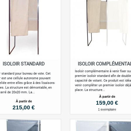
ISOLOIR STANDARD
ISOLOIR COMPLÉMENTA
Aperçu rapide
Aperçu rapide


Isoloir complémentaire à venir fixer su
ir standard pour bureau de vote. Cet
premier isoloir standard afin de double
ir est une cellule autonome pouvant
capacité de votant. Ce produit est idéa
eliée entre elles grâce à des lisaisons
venir compléter un premier isoloir déj
ies. La structure est démontable, en
place. La structure...
carré de 20x20 mm. La...
à partir de
à partir de
Prix
159,00 €
Prix
215,00 €
1 exemplaire