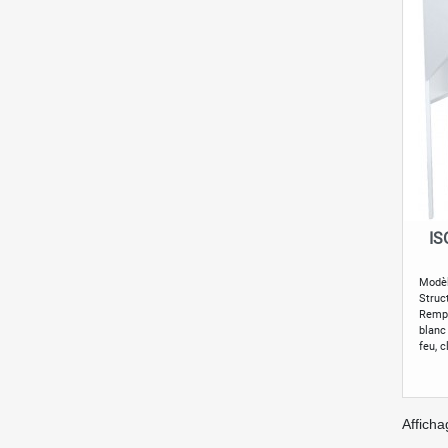
IS
Modèl
Struc
Rempl
blanc
feu, 
Afficha