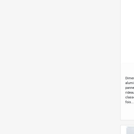
Dimen
alumi
panne
ridea
class
fois...