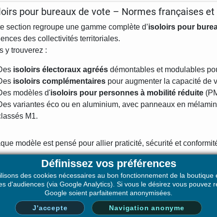
loirs pour bureaux de vote – Normes françaises e
te section regroupe une gamme complète d’
isoloirs pour bure
ences des collectivités territoriales.
 y trouverez :
Des
isoloirs
électoraux agréés
démontables et modulables pour
Des
isoloirs complémentaires
pour augmenter la capacité de vo
Des modèles d'
isoloirs pour personnes à mobilité réduite
(PM
Des variantes éco ou en aluminium, avec panneaux en mélaminé 
classés M1.
ue modèle est pensé pour allier praticité, sécurité et conform
Définissez vos préférences
 plus de matériel electoral, n'oubliez pas de consulter nos
page
ilisons des cookies nécessaires au bon fonctionnement de la boutique e
ques d'audiences (via Google Analytics). Si vous le désirez vous pouve
Google soient parfaitement anonymisées.
J'accepte
Navigation anonyme