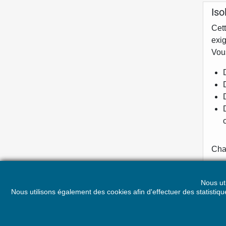
Iso
Cet
exig
Vous
Chaq
Pour
Nous ut
Nous utilisons également des cookies afin d'effectuer des statisti