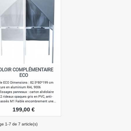
OLOIR COMPLÉMENTAIRE
Aperçu rapide

ECO
e ECO Dimensions : 82.5*80*199 cm
ture en aluminium RAL 9006
issages panneaux : carton alvéolaire
 2 rideaux opaques gris en PVC, anti-
classés M1 Faible encombrement une...
Prix
199,00 €
ge 1-7 de 7 article(s)