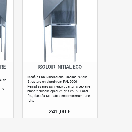
IRE
ISOLOIR INITIAL ECO
Aperçu rapide

Modèle ECO Dimensions : 85*80*199 cm
e en
Structure en aluminium RAL 9006
Remplissages panneaux : carton alvéolaire
m 2
blanc 2 rideaux opaques gris en PVC, anti-
feu, classés M1 Faible encombrement une
fois...
Prix
241,00 €