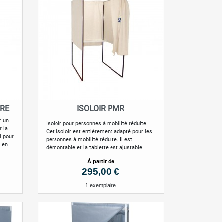
IRE
ISOLOIR PMR
Aperçu rapide

r un
Isoloir pour personnes à mobilité réduite.
r la
Cet isoloir est entièrement adapté pour les
l pour
personnes à mobilité réduite. Il est
à en
démontable et la tablette est ajustable.
à partir de
Prix
295,00 €
1 exemplaire