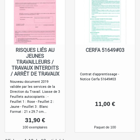
RISQUES LIÉS AU
CERFA 51649#03
JEUNES
TRAVAILLEURS /
TRAVAUX INTERDITS
/ ARRÊT DE TRAVAUX
Contrat d'apprentissage -
Notice Cerfa 51649#03
Nouveau document 2019
validée par les services de la
Direction du Travail. Liasse de 3
Feuillets autocopiants : -
Feuillet 1 : Rose - Feuillet 2 :
Prix
11,00 €
Jaune - Feuillet 3 : Blanc
Format : 21 x 29.7 cm...
Prix
31,90 €
100 exemplaires
Paquet de 100