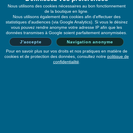
installations électriques,
Nous utilisons des cookies nécessaires au bon fonctionnement
Des
liasses pour arrêt de travaux
,
retrait de
de la boutique en ligne.
Nous utilisons également des cookies afin d'effectuer des
jeunes travailleurs
, ou
exposition à l’amiante
,
statistiques d'audiences (via Google Analytics). Si vous le désirez
Des imprimés liés à l’
exercice du droit d’alerte
, à
vous pouvez rendre anonyme votre adresse IP afin que les
l’
évacuation du personnel
, ou à la
mise en
données transmises à Google soient parfaitement anonymisées.
sécurité des sites
.
J'accepte
Navigation anonyme
Pour en savoir plus sur vos droits et nos pratiques en matière de
Ces documents, souvent utilisés dans le cadre des
cookies et de protection des données, consultez notre
politique de
confidentialité
.
inspections de la DIRECCTE, permettent aux
coordinateurs SPS, maîtres d’œuvre, agents
d’inspection, et collectivités de formaliser leurs
observations, décisions ou obligations sur site.
Présentés sous forme de liasses autocopiantes, ils
facilitent la traçabilité et la conservation des actions
engagées.