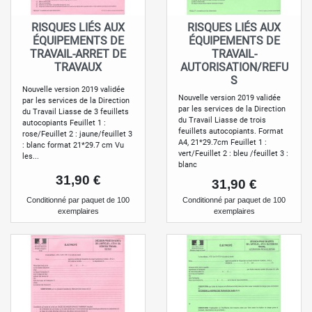
RISQUES LIÉS AUX
RISQUES LIÉS AUX
ÉQUIPEMENTS DE
ÉQUIPEMENTS DE
TRAVAIL-ARRET DE
TRAVAIL-
TRAVAUX
AUTORISATION/REFU
S
Nouvelle version 2019 validée
Nouvelle version 2019 validée
par les services de la Direction
par les services de la Direction
du Travail Liasse de 3 feuillets
du Travail Liasse de trois
autocopiants Feuillet 1 :
feuillets autocopiants. Format
rose/Feuillet 2 : jaune/feuillet 3
A4, 21*29.7cm Feuillet 1 :
: blanc format 21*29.7 cm Vu
vert/Feuillet 2 : bleu /feuillet 3 :
les...
blanc
Prix
31,90 €
Prix
31,90 €
conditionné par paquet de 100
conditionné par paquet de 100
exemplaires
exemplaires