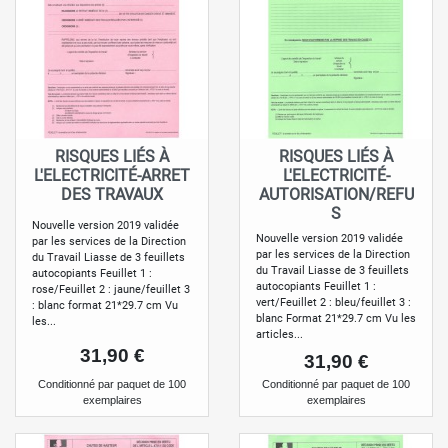
RISQUES LIÉS À
RISQUES LIÉS À
L'ELECTRICITÉ-ARRET
L'ELECTRICITÉ-
DES TRAVAUX
AUTORISATION/REFU
S
Nouvelle version 2019 validée
Nouvelle version 2019 validée
par les services de la Direction
par les services de la Direction
du Travail Liasse de 3 feuillets
du Travail Liasse de 3 feuillets
autocopiants Feuillet 1 :
autocopiants Feuillet 1 :
rose/Feuillet 2 : jaune/feuillet 3
vert/Feuillet 2 : bleu/feuillet 3 :
: blanc format 21*29.7 cm Vu
blanc Format 21*29.7 cm Vu les
les...
articles...
Prix
31,90 €
Prix
31,90 €
conditionné par paquet de 100
conditionné par paquet de 100
exemplaires
exemplaires