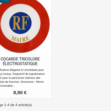
COCARDE TRICOLORE
Aperçu rapide

ÉLECTROSTATIQUE
ification élégante et immédiate pour
us locaux. Dispositif de signalisation
C pour le pare-brise intérieur des
ules de fonction. Dimension : 94mm
itionnable...
Prix
8,90 €
ge 1-4 de 4 article(s)