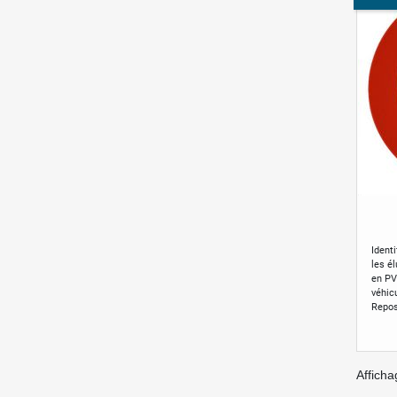
Ident
les él
en PV
véhic
Repos
Afficha