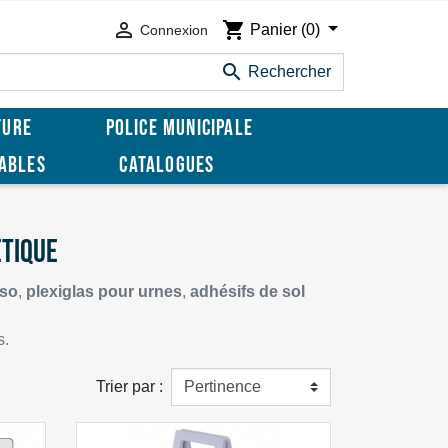

shopping_cart
Panier
(0)
Connexion

Rechercher
TURE
POLICE MUNICIPALE
SABLES
CATALOGUES
ÉTIQUE
rso
,
plexiglas pour urnes
,
adhésifs de sol
s.
Trier par :