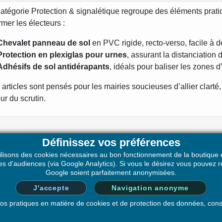
atégorie Protection & signalétique regroupe des éléments prati
rmer les électeurs :
Chevalet panneau de sol
en PVC rigide, recto-verso, facile à 
Protection en plexiglas pour urnes
, assurant la distanciation
Adhésifs de sol antidérapants
, idéals pour baliser les zones d
articles sont pensés pour les mairies soucieuses d’allier clarté,
our du scrutin.
Définissez vos préférences
ilisons des cookies nécessaires au bon fonctionnement de la boutique e
ques d'audiences (via Google Analytics). Si vous le désirez vous pouve
E SOCIÉTÉ
VOTRE COMPTE
Google soient parfaitement anonymisées.
que de Confidentialité
Informations personnelles
J'accepte
Navigation anonyme
ions Générales de Vente –
Commandes
 nos pratiques en matière de cookies et de protection des données, con
LDOC SAS
Avoirs
pos de nous
Adresses