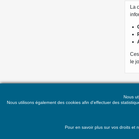
La c
info
Ces 
le j
Nous ut
Nous utilisons également des cookies afin d'effectuer des statisti
PRODUITS
NOTR
Nouveaux produits
Politi
Meilleures ventes
Condit
Pour en savoir plus sur vos droits et
Promotion sur les recommandés !
LEGA
A pro