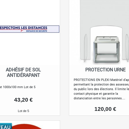
ADHÉSIF DE SOL
PROTECTION URNE
Aperçu rapide
Aperçu rapide


ANTIDÉRAPANT
PROTECTIONS EN PLEXI Matériel d’ap
permettant la protection des assesseu
t 1000x100 mm Lot de 5
du public lors des élections. Il limite l
contact physique et garantie la
Prix
distanciation entre les personnes....
43,20 €
Prix
120,00 €
Lot de 5
VEAU