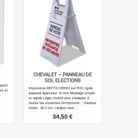
CHEVALET – PANNEAU DE
Aperçu rapide

SOL ELECTIONS
point
Impression RECTO/VERSO sur PVC rigide
rs et
expansé épaisseur 10 mm Montage simple
e
et rapide Léger, mobile pour s’adapter à
toutes les situations Dimensions : - Hauteur
totale : 56.5 cm- Largeur haut :...
Prix
34,50 €