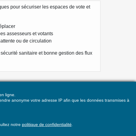
ques pour sécuriser les espaces de vote et
déplacer
 des assesseurs et votants
’attente ou de circulation
 sécurité sanitaire et bonne gestion des flux
n ligne.
z rendre anonyme votre adresse IP afin que les données transmises à
A PROPOS DE LA BOUTIQUE
LÉGALDOC
ZA du V
sultez notre
politique de confidentialité
.
12 route des 4 vents
50220 PONTAUBAULT