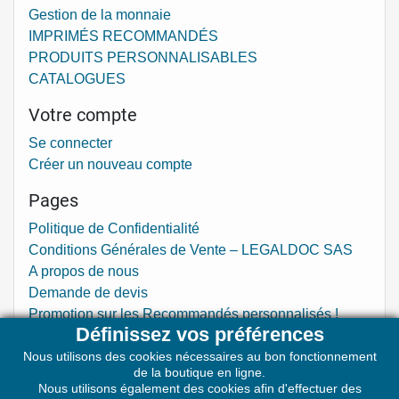
Gestion de la monnaie
IMPRIMÉS RECOMMANDÉS
PRODUITS PERSONNALISABLES
CATALOGUES
Votre compte
Se connecter
Créer un nouveau compte
Pages
Politique de Confidentialité
Conditions Générales de Vente – LEGALDOC SAS
A propos de nous
Demande de devis
Promotion sur les Recommandés personnalisés !
Définissez vos préférences
Nos magasins
Nous utilisons des cookies nécessaires au bon fonctionnement
Contactez nous
de la boutique en ligne.
Plan du site
Nous utilisons également des cookies afin d'effectuer des