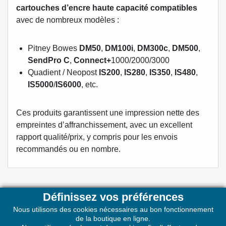
cartouches d’encre haute capacité compatibles
avec de nombreux modèles :
Pitney Bowes
DM50
,
DM100i
,
DM300c
,
DM500
,
SendPro C
,
Connect+
1000/2000/3000
Quadient / Neopost
IS200
,
IS280
,
IS350
,
IS480
,
IS5000
/
IS6000
, etc.
Ces produits garantissent une impression nette des
empreintes d’affranchissement, avec un excellent
rapport qualité/prix, y compris pour les envois
recommandés ou en nombre.
Définissez vos préférences
Nous utilisons des cookies nécessaires au bon fonctionnement
de la boutique en ligne.
PRODUITS