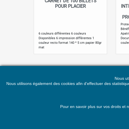
CARNET DE 100 BILLETS
Aperçu rapide

POUR PLACIER
INT
PRO
Protec
Bénéfi
6 couleurs différentes 6 couleurs
Apatr
Disponibles 6 impression différentes 1
Docum
couleur recto format 140 * 5 cm papier 80gr
coule
mat
Nous ut
PRODUITS
NOTR
Nous utilisons également des cookies afin d'effectuer des statisti
Nouveaux produits
Politi
Meilleures ventes
Condit
Promotion sur les recommandés !
LEGA
Pour en savoir plus sur vos droits et
A pro
Plan d