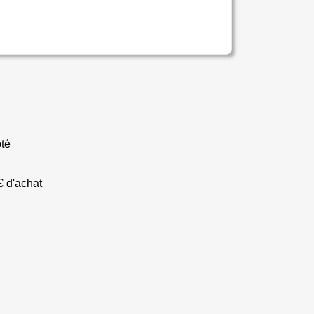
té
€ d'achat