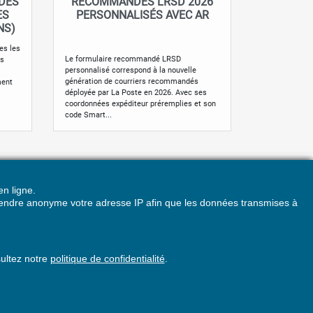
 DES
RECOMMANDÉS LRSD 2026
Aperçu rapide

ES
PERSONNALISÉS AVEC AR
NS)
es les
Le formulaire recommandé LRSD
ts
personnalisé correspond à la nouvelle
génération de courriers recommandés
ment
déployée par La Poste en 2026. Avec ses
coordonnées expéditeur préremplies et son
code Smart...
n ligne.
A PROPOS DE LA BOUTIQUE
z rendre anonyme votre adresse IP afin que les données transmises à
LÉGALDOC
ZA du V
12 route des 4 vents
sultez notre
politique de confidentialité
.
50220 PONTAUBAULT
France
Appelez-nous :
02 33 60 70 57