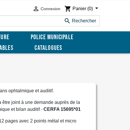

shopping_cart
Panier
(0)
Connexion

Rechercher
TURE
POLICE MUNICIPALE
SABLES
CATALOGUES
ans ophtalmique et auditif.
 à être joint à une demande auprès de la
ue et bilan auditif -
CERFA 15695*01
 pages avec 2 points métal et micro