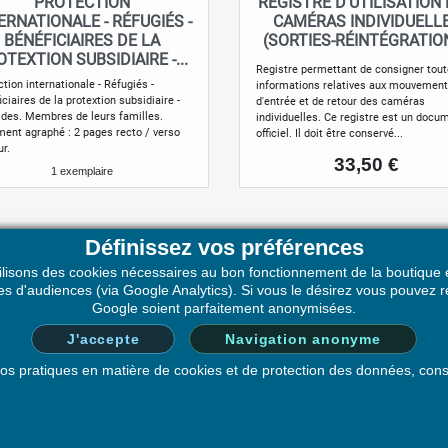
PROTECTION
REGISTRE D'UTILISATION
Aperçu rapide
Aperçu rapide


ERNATIONALE - RÉFUGIÉS -
CAMÉRAS INDIVIDUELL
BÉNÉFICIAIRES DE LA
(SORTIES-RÉINTÉGRATIO
TEXTION SUBSIDIAIRE -...
Registre permettant de consigner tout
tion internationale - Réfugiés -
informations relatives aux mouvemen
ciaires de la protextion subsidiaire -
d'entrée et de retour des caméras
ides. Membres de leurs familles.
individuelles. Ce registre est un docu
ent agraphé : 2 pages recto / verso
officiel. Il doit être conservé...
ur.
Prix
33,50 €
1 exemplaire
Définissez vos préférences
ilisons des cookies nécessaires au bon fonctionnement de la boutique e
E SOCIÉTÉ
VOTRE COMPTE
ques d'audiences (via Google Analytics). Si vous le désirez vous pouve
Google soient parfaitement anonymisées.
que de Confidentialité
Informations personnelles
J'accepte
Navigation anonyme
ions Générales de Vente –
Commandes
LDOC SAS
Avoirs
 nos pratiques en matière de cookies et de protection des données, con
pos de nous
Adresses
u site
Bons de réduction
Navigation anonymisée