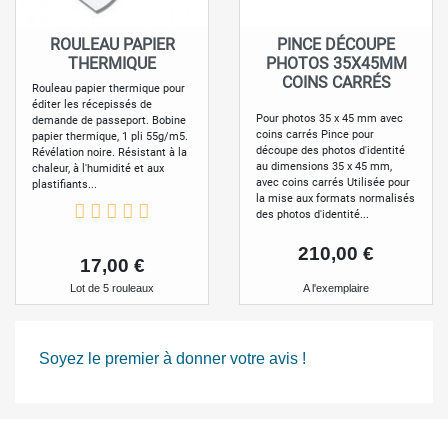
ROULEAU PAPIER
PINCE DÉCOUPE
THERMIQUE
PHOTOS 35X45MM
COINS CARRÉS
Rouleau papier thermique pour
éditer les récepissés de
Pour photos 35 x 45 mm avec
demande de passeport. Bobine
coins carrés Pince pour
papier thermique, 1 pli 55g/m5.
découpe des photos d'identité
Révélation noire. Résistant à la
au dimensions 35 x 45 mm,
chaleur, à l'humidité et aux
avec coins carrés Utilisée pour
plastifiants...
la mise aux formats normalisés
des photos d'identité...
Prix
210,00 €
Prix
17,00 €
A l'exemplaire
Lot de 5 rouleaux
Soyez le premier à donner votre avis !