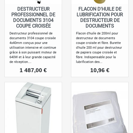
DESTRUCTEUR
FLACON D'HUILE DE
PROFESSIONNEL DE
LUBRIFICATION POUR
DOCUMENTS 3104
DESTRUCTEUR DE
COUPE CROISÉE
DOCUMENTS
Destructeur professionnel de
Flacon d'huile de 200ml pour
documents 3104 coupe croisée
destructeur de documents
4x40mm conçus pour une
coupe croisée et fibre. Burette
utilisation intensive et continue
d'huile 200 ml pour destructeur
grâce à son puissant moteur de
de papiers coupe croisée et
640W et à leur grande capacité
fibre. Indispensable pour la
de réception....
lubrification des...
Prix
Prix
1 487,00 €
10,96 €