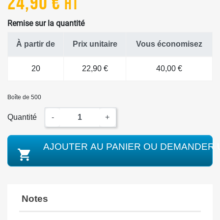
24,90 €
HT
Remise sur la quantité
À partir de
Prix unitaire
Vous économisez
20
22,90 €
40,00 €
Boîte de 500
Quantité
-
+
AJOUTER AU PANIER OU DEMANDER 

Notes