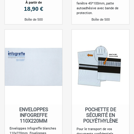
à partir de
fenêtre 45*100mm, patte
Prix
18,90 €
autoadhésive avec bande de
protection.
Boîte de 500
Boîte de 500
ENVELOPPES
POCHETTE DE
INFOGREFFE
SÉCURITÉ EN
110X220MM
POLYÉTHYLÈNE
Enveloppes Infogreffe blanches
Pour le transport de vos
110x220mm Enveloppes
documents confidentiels