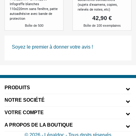
Infogreffe blanches
(sujets d'examens, copies,
110x220mm sans fenêtre, patte
relevés de notes, etc)
autoadhésive avec bande de
Prix
42,90 €
protection
Boîte de 100 exemplaires
Boîte de 500
Soyez le premier à donner votre avis !
PRODUITS
NOTRE SOCIÉTÉ
VOTRE COMPTE
A PROPOS DE LA BOUTIQUE
© 2026 - Légaldoc - Tous droits réservés