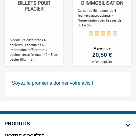
BILLETS POUR
D'IMMOBILISATION
PLACIER
Carnet de 50 liasses de 4
feuillets autocopiants -
Numérotation des liasses de
001 à 050
6 couleurs différentes 6
couleurs Disponibles 6
à partir de
impression différentes 1
Prix
20,50 €
couleur recto format 140 * 5 cm
papier 80gr mat
A l'exemplaire
Soyez le premier à donner votre avis !
PRODUITS