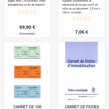
signaler visuellement la
pages dont 178 foliotées. Index
nécessité de ne pas ouvrir un
alphabétique en fin de registre
colis ou un document. 2.5 cm x
100 m à l'unité...
Prix
69,90 €
Prix
7,06 €
A l'exemplaire
CARNET DE 100
CARNET DE FICHES