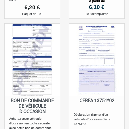
à partir de
Prix
Prix
6,10 €
6,20 €
100 exemplaires
Paquet de 100
BON DE COMMANDE
CERFA 13751*02
DE VÉHICULE
D'OCCASION
Déclaration d'achat d'un
Achetez votre véhicule
véhicule d'occasion Cerfa
d'occasion en toute sécurité
13751*02
avec notre bon de commande